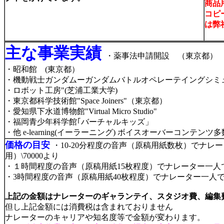
商品
コピ
は弊
主な事業実績
・薬事法申請開設 （東京都）
・昭和館 (東京都）
・機動戦士ガンダムーガンダムバトルオペレーテイングシミュレ
・ロボット工房"(芝浦工業大学)
・東京都科学技術館"Space Joiners"（東京都）
・愛知県下水道博物館"Virtual Micro Studio"
・福岡青少年科学館｢バーチャルキッズ」
・他 e-learning(イーラーニング) ボイスオーバーコンテンツ多
価格の目安
・10-20分程度の音声（原稿用紙数枚）でナ
用）\70000より
・１時間程度の音声（原稿用紙15枚程度）でナレーター一人での音
・3時間程度の音声（原稿用紙40枚程度）でナレーター一人での音
上記の金額はナレーターのギャランテイ、スタジオ費、編集
但し上記金額には消費税は含まれておりません
ナレーターのキャリアや知名度等で金額が変わります。