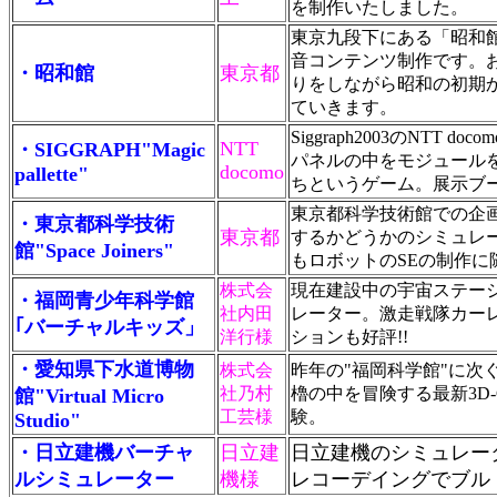
を制作いたしました。
東京九段下にある「昭和
音コンテンツ制作です。
・昭和館
東京都
りをしながら昭和の初期
ていきます。
Siggraph2003のNT
NTT
・SIGGRAPH"Magic
パネルの中をモジュール
docomo
pallette"
ちというゲーム。展示ブ
東京都科学技術館での企
・東京都科学技術
東京都
するかどうかのシミュレ
館"Space Joiners"
もロボットのSEの制作に
株式会
現在建設中の宇宙ステー
・福岡青少年科学館
社内田
レーター。激走戦隊カー
｢バーチャルキッズ」
洋行様
ションも好評!!
・愛知県下水道博物
株式会
昨年の"福岡科学館"に次
社乃村
櫓の中を冒険する最新3D
館"Virtual Micro
工芸様
験。
Studio"
・日立建機バーチャ
日立建
日立建機のシミュレー
ルシミュレーター
機様
レコーデイングでブル