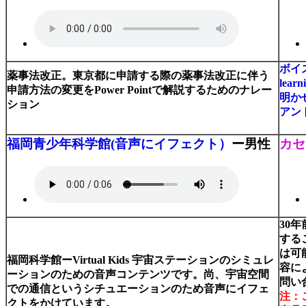
ボイ
薬事法改正。東京都に申請する際の薬事法改正に伴う
le
申請方法の変更をPower Pointで解説するためのナレー
明か
ション
アン
福岡青少年科学館(音声にイフェクト）
ー男性
カセ
30
する
は可
福岡科学館ーVirtual Kids 宇宙ステーションのシミュレ
容に
ーションのための音声コンテンツです。尚、宇宙空間
問い
での通信というシチュエーションのため
音声にイフェ
注：
クトをかけています。