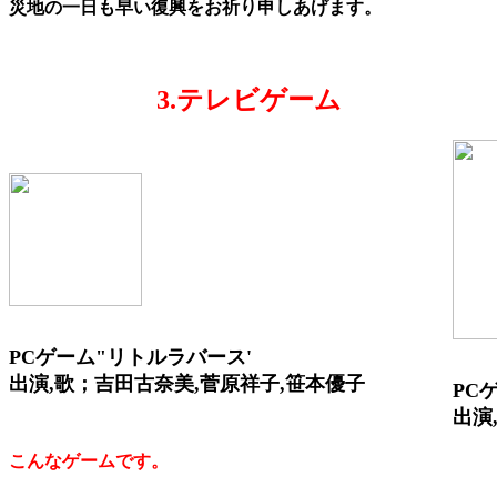
災地の一日も早い復興をお祈り申しあげます。
3.テレビゲーム
PCゲーム"リトルラバース'
出演,歌；吉田古奈美,菅原祥子,笹本優子
PC
出演
こんなゲームです。