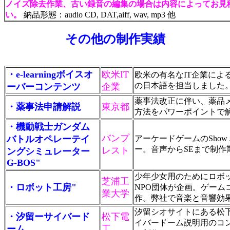
ノイズ除去作業、古い録音の編集の場合は内容によってお見
い。
納品形態：audio CD, DAT,aiff, wav, mp3 他
その他の制作実績
・e-learningボイスオ
欧米IT
欧米の有名なIT企業による多
の日本語を担当しました
ーバーコンテンツ
企業
薬事法改正に伴い、薬品
・薬事法申請解説
東京都
方法をパワーポイントで
・機動戦士ガンダム
バンプ
バトルオペレーテイ
アーケードゲームのShow Am
ー。音声からSEまで制作
レスト
ングシミュレーター
G-BOS"
少年少女用のためにロボ
芝浦工
・ロボット工房"
NPO団体が企画。ゲー
業大学
作。弊社で音楽と音響効果
汐留シオサイトにある松
・汐留ーサイバード
松下電
イバードーム説明用のコ
ーム
工